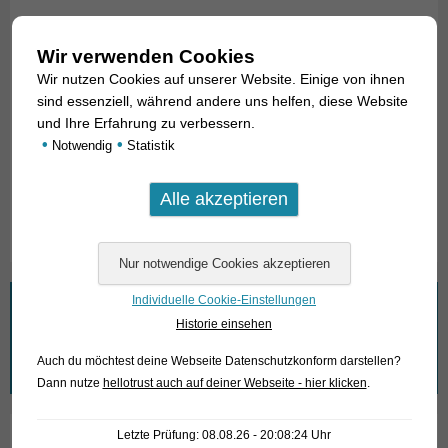
Startseite
Wir verwenden Cookies
Wir über uns
Wir nutzen Cookies auf unserer Website. Einige von ihnen
Fische gesucht
sind essenziell, während andere uns helfen, diese Website
und Ihre Erfahrung zu verbessern.
Leistungen
•
•
Notwendig
Statistik
Anfahrt
Fischarchiv
Individuelle Cookie-Einstellungen
Wonach suchen Sie?
Historie einsehen
Suchen
Auch du möchtest deine Webseite Datenschutzkonform darstellen?
nach:
Dann nutze
hellotrust auch auf deiner Webseite - hier klicken
.
Letzte Prüfung: 08.08.26 - 20:08:24 Uhr