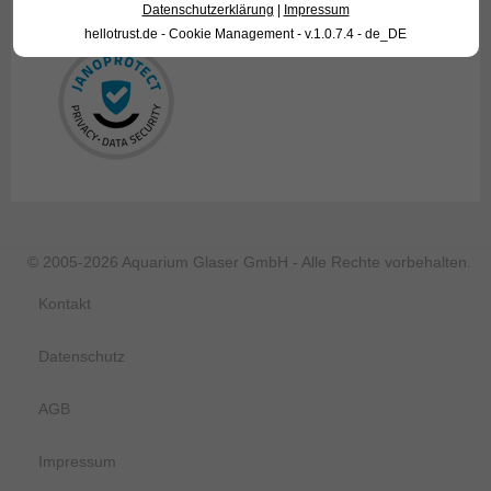
Wir nehmen den Datenschutz ernst!
Datenschutzerklärung
|
Impressum
hellotrust.de - Cookie Management - v.1.0.7.4 - de_DE
© 2005-2026 Aquarium Glaser GmbH - Alle Rechte vorbehalten.
Kontakt
Datenschutz
AGB
Impressum