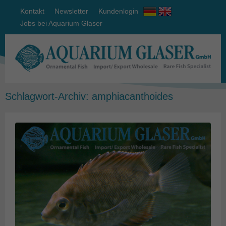
Kontakt
Newsletter
Kundenlogin
Jobs bei Aquarium Glaser
Schlagwort-Archiv:
amphiacanthoides