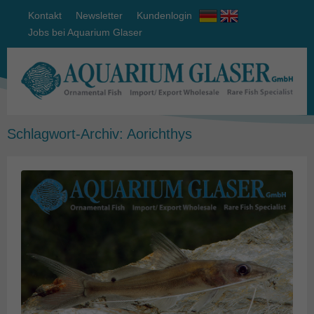
Kontakt
Newsletter
Kundenlogin
Jobs bei Aquarium Glaser
Schlagwort-Archiv:
Aorichthys