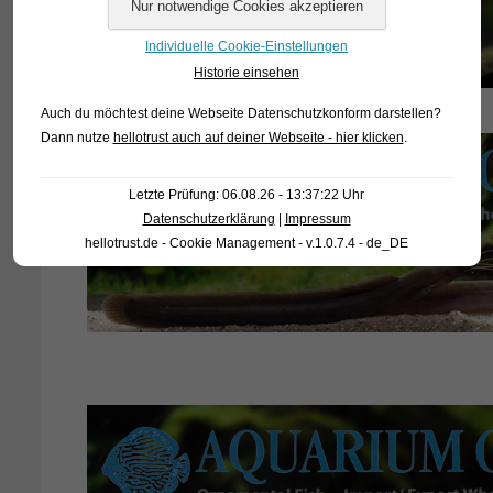
Individuelle Cookie-Einstellungen
Historie einsehen
Auch du möchtest deine Webseite Datenschutzkonform darstellen?
Dann nutze
hellotrust auch auf deiner Webseite - hier klicken
.
Letzte Prüfung: 06.08.26 - 13:37:22 Uhr
Datenschutzerklärung
|
Impressum
hellotrust.de - Cookie Management - v.1.0.7.4 - de_DE