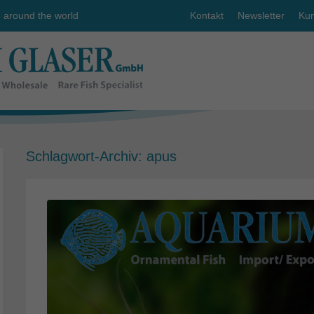
e around the world
Kontakt
Newsletter
Kun
Schlagwort-Archiv:
apus