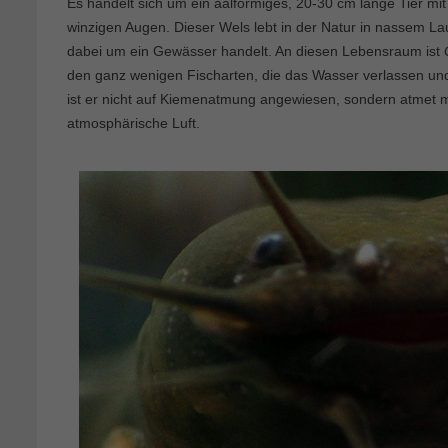
Es handelt sich um ein aalförmiges, 20-30 cm lange Tier mi
winzigen Augen. Dieser Wels lebt in der Natur in nassem Lau
dabei um ein Gewässer handelt. An diesen Lebensraum ist
den ganz wenigen Fischarten, die das Wasser verlassen u
ist er nicht auf Kiemenatmung angewiesen, sondern atmet m
atmosphärische Luft.