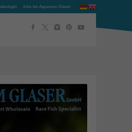
denlogin
Jobs bei Aquarium Glaser