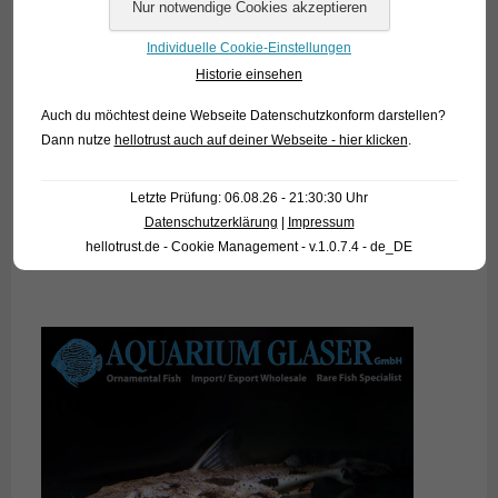
Individuelle Cookie-Einstellungen
Historie einsehen
Auch du möchtest deine Webseite Datenschutzkonform darstellen?
Dann nutze
hellotrust auch auf deiner Webseite - hier klicken
.
Letzte Prüfung: 06.08.26 - 21:30:30 Uhr
Datenschutzerklärung
|
Impressum
hellotrust.de - Cookie Management - v.1.0.7.4 - de_DE