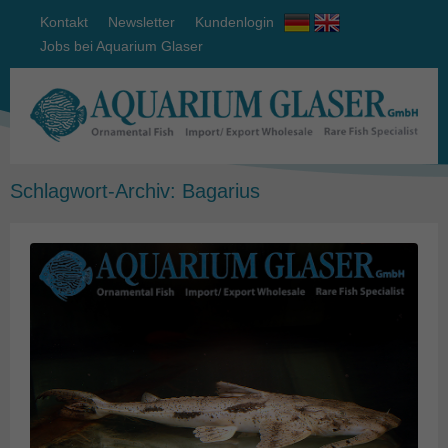
Kontakt
Newsletter
Kundenlogin
Jobs bei Aquarium Glaser
Schlagwort-Archiv:
Bagarius