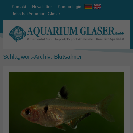
Kontakt
Newsletter
Kundenlogin
Jobs bei Aquarium Glaser
Schlagwort-Archiv:
Blutsalmer