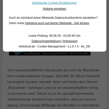
Individuelle Cookie-Einstellungen
Historie einsehen
Auch du möchtest deine Webseite Datenschutzkonform darstellen?
Dann nutze
hellotrust auch auf deiner Webseite - hier klicken
.
Letzte Prüfung: 09.08.26 - 03:09:49 Uhr
Datenschutzerklärung
|
Impressum
hellotrust.de - Cookie Management - v.1.0.7.4 - de_DE
Vom wissenschaftlichen Standpunkt aus sind die Blutsalmler
eine hochkomplizierte Gruppe. Seit über 50 Jahren herrscht
Uneinigkeit darüber, wieviele Arten sich hinter dem Namen
„Blutsalmler“ verbergen und wie sie wissenschaftlich richtig
zu benennen sind. Darum ist es für speziell Interessierte
Salmlerfreunde bestimmt sehr erfreulich, dass es uns nun
gelang, einmal einige Wldfänge aus Brasilien zu importieren.