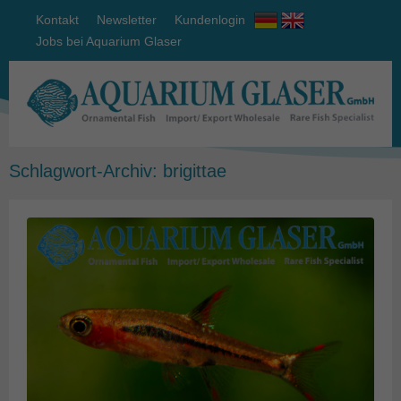
Kontakt
Newsletter
Kundenlogin
Jobs bei Aquarium Glaser
Schlagwort-Archiv:
brigittae