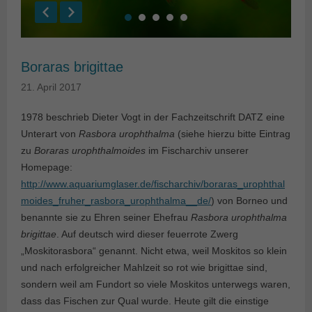
Boraras brigittae
21. April 2017
1978 beschrieb Dieter Vogt in der Fachzeitschrift DATZ eine
Unterart von
Rasbora urophthalma
(siehe hierzu bitte Eintrag
zu
Boraras urophthalmoides
im Fischarchiv unserer
Homepage:
http://www.aquariumglaser.de/fischarchiv/boraras_urophthal
moides_fruher_rasbora_urophthalma__de/
) von Borneo und
benannte sie zu Ehren seiner Ehefrau
Rasbora urophthalma
brigittae
. Auf deutsch wird dieser feuerrote Zwerg
„Moskitorasbora“ genannt. Nicht etwa, weil Moskitos so klein
und nach erfolgreicher Mahlzeit so rot wie brigittae sind,
sondern weil am Fundort so viele Moskitos unterwegs waren,
dass das Fischen zur Qual wurde. Heute gilt die einstige