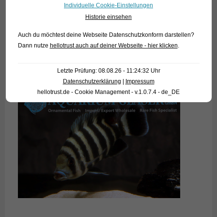
Individuelle Cookie-Einstellungen
Historie einsehen
Auch du möchtest deine Webseite Datenschutzkonform darstellen?
Dann nutze
hellotrust auch auf deiner Webseite - hier klicken
.
Letzte Prüfung: 08.08.26 - 11:24:32 Uhr
Datenschutzerklärung
|
Impressum
hellotrust.de - Cookie Management - v.1.0.7.4 - de_DE