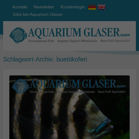
Kontakt
Newsletter
Kundenlogin
Jobs bei Aquarium Glaser
Schlagwort-Archiv:
buettikoferi