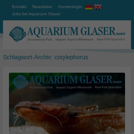
Kontakt
Newsletter
Kundenlogin
Jobs bei Aquarium Glaser
Schlagwort-Archiv:
cotylephorus