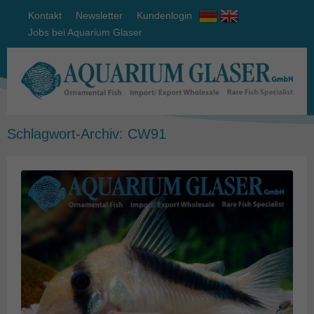
Kontakt
Newsletter
Kundenlogin
Jobs bei Aquarium Glaser
Schlagwort-Archiv:
CW91