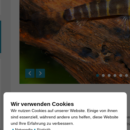
Barbucca diabolica
Wir verwenden Cookies
27. April 2020
Wir nutzen Cookies auf unserer Website. Einige von ihnen
sind essenziell, während andere uns helfen, diese Website
Wir konnten jetzt wieder einmal eine der niedlichsten Schm
und Ihre Erfahrung zu verbessern.
ist trotz ihres Furcht erregenden Namens ein vollkommen fried
•
•
Notwendig
Statistik