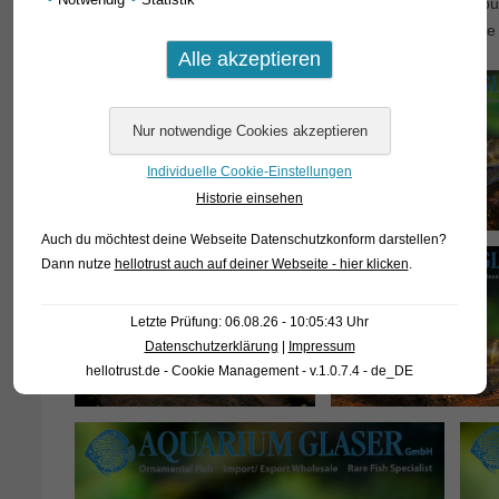
die Art bekannt. In der Natur lebt sie in Waldbächen im Ka
bereits in etwa die in der Originalbeschreibung angegeben
Individuelle Cookie-Einstellungen
Historie einsehen
Auch du möchtest deine Webseite Datenschutzkonform darstellen?
Dann nutze
hellotrust auch auf deiner Webseite - hier klicken
.
Letzte Prüfung: 06.08.26 - 10:05:43 Uhr
Datenschutzerklärung
|
Impressum
hellotrust.de - Cookie Management - v.1.0.7.4 - de_DE