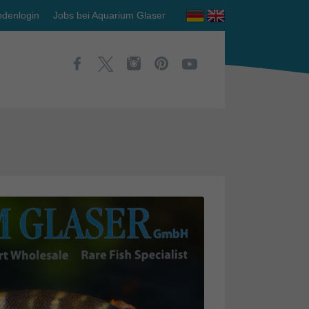
denlogin
Jobs bei Aquarium Glaser