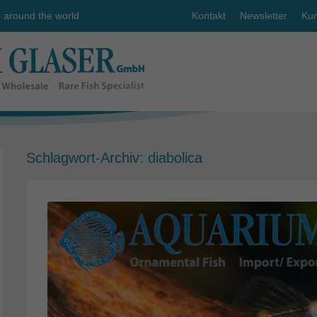
e around the world
Kontakt
Newsletter
Kun
Schlagwort-Archiv:
diabolica