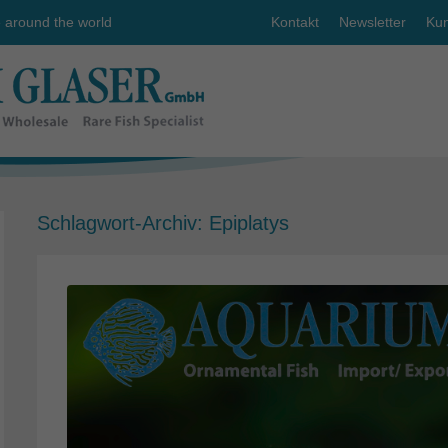
e around the world
Kontakt
Newsletter
Kun
Schlagwort-Archiv:
Epiplatys