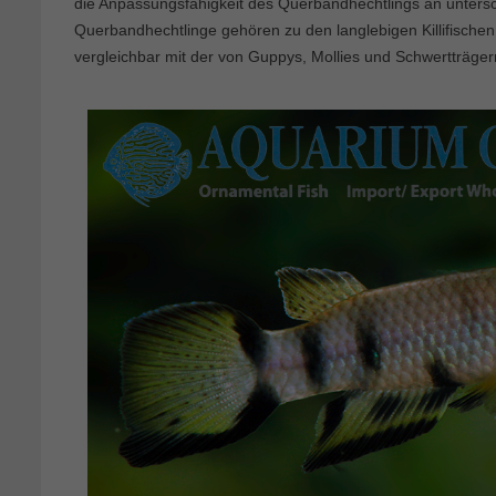
die Anpassungsfähigkeit des Querbandhechtlings an unter
Querbandhechtlinge gehören zu den langlebigen Killifischen
vergleichbar mit der von Guppys, Mollies und Schwertträger