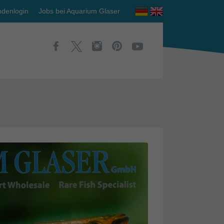
denlogin
Jobs bei Aquarium Glaser