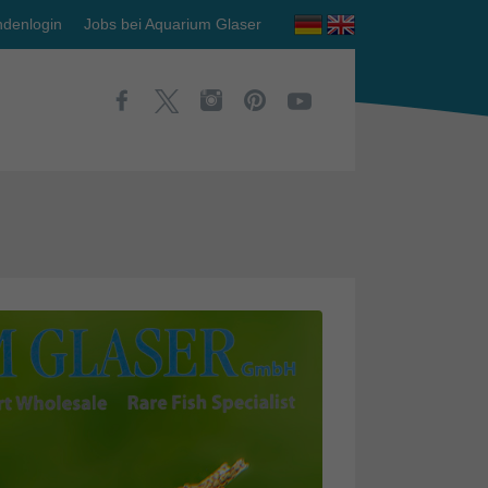
denlogin
Jobs bei Aquarium Glaser