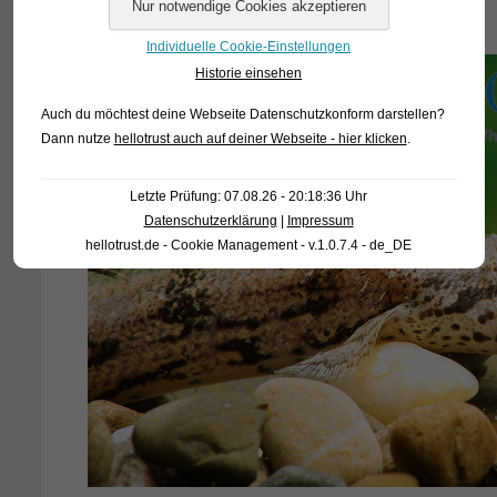
Individuelle Cookie-Einstellungen
Historie einsehen
Auch du möchtest deine Webseite Datenschutzkonform darstellen?
Dann nutze
hellotrust auch auf deiner Webseite - hier klicken
.
Letzte Prüfung: 07.08.26 - 20:18:36 Uhr
Datenschutzerklärung
|
Impressum
hellotrust.de - Cookie Management - v.1.0.7.4 - de_DE