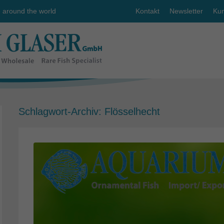
e around the world
Kontakt
Newsletter
Kun
Schlagwort-Archiv:
Flösselhecht