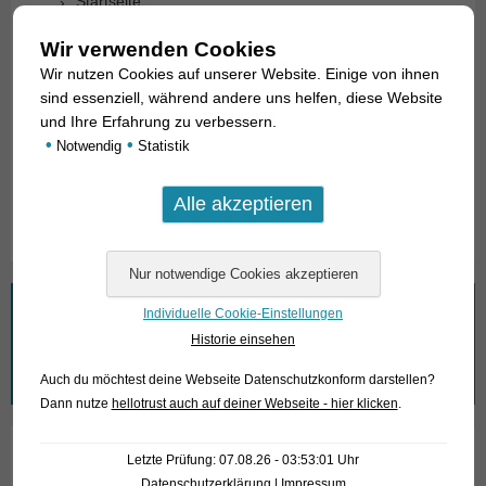
Startseite
Wir über uns
Wir verwenden Cookies
Wir nutzen Cookies auf unserer Website. Einige von ihnen
Fische gesucht
sind essenziell, während andere uns helfen, diese Website
und Ihre Erfahrung zu verbessern.
Leistungen
•
•
Notwendig
Statistik
Anfahrt
Fischarchiv
Wonach suchen Sie?
Individuelle Cookie-Einstellungen
Historie einsehen
Suchen
Auch du möchtest deine Webseite Datenschutzkonform darstellen?
nach:
Dann nutze
hellotrust auch auf deiner Webseite - hier klicken
.
Letzte Prüfung: 07.08.26 - 03:53:01 Uhr
Wir nehmen den Datenschutz ernst!
Datenschutzerklärung
|
Impressum