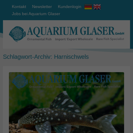
Kontakt
Newsletter
Kundenlogin
Jobs bei Aquarium Glaser
Schlagwort-Archiv:
Harnischwels