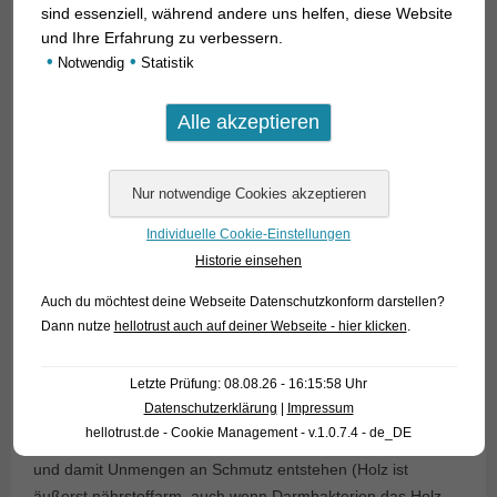
sind essenziell, während andere uns helfen, diese Website
und Ihre Erfahrung zu verbessern.
•
•
Notwendig
Statistik
Die Art erhielt mit L351 eine eigene Codenummer. Leider
Individuelle Cookie-Einstellungen
wird L351 nur sehr selten importiert, weil die meisten Photos
Historie einsehen
der Art einen düster gefärbten, wenig attraktiven Fisch
Auch du möchtest deine Webseite Datenschutzkonform darstellen?
zeigen. In Wirklichkeit ist das Tier nach einer gewissen
Dann nutze
hellotrust auch auf deiner Webseite - hier klicken
.
Eingewöhnung aber ausgesprochen hübsch gefärbt! L351
gehört nach Meinung mehrerer Harnischwels-Spezialisten in
Letzte Prüfung: 08.08.26 - 16:15:58 Uhr
die Gattung
Panaqolus
und wird nur etwa 15-20 cm lang. Ein
Datenschutzerklärung
|
Impressum
großer Anteil der Nahrung dieser Fische ist Holz, das niemals
hellotrust.de - Cookie Management - v.1.0.7.4 - de_DE
im Aquarium fehlen darf. Weil durch das Holzfressen viel Kot
und damit Unmengen an Schmutz entstehen (Holz ist
äußerst nährstoffarm, auch wenn Darmbakterien das Holz