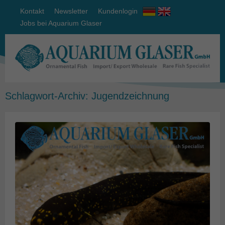
Kontakt
Newsletter
Kundenlogin
Jobs bei Aquarium Glaser
Schlagwort-Archiv:
Jugendzeichnung