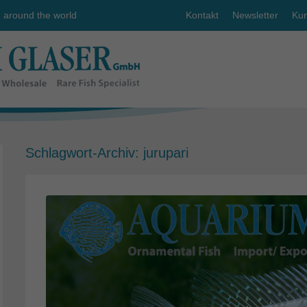
e around the world
Kontakt
Newsletter
Kun
Schlagwort-Archiv:
jurupari