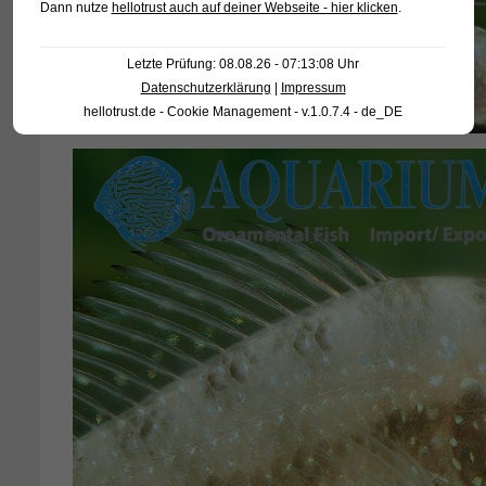
Dann nutze
hellotrust auch auf deiner Webseite - hier klicken
.
Letzte Prüfung: 08.08.26 - 07:13:08 Uhr
Datenschutzerklärung
|
Impressum
hellotrust.de - Cookie Management - v.1.0.7.4 - de_DE