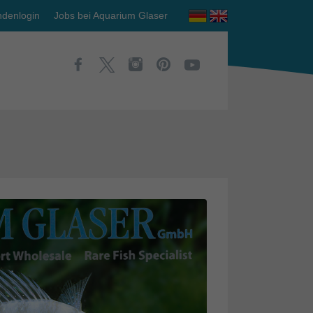
denlogin
Jobs bei Aquarium Glaser