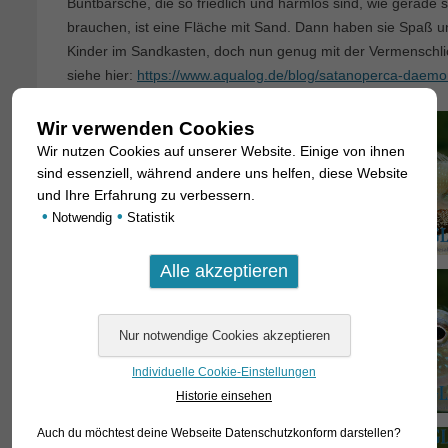
Buntbarsche, die so friedlich und harmlos sind, wie gerade 
brauchen, ist eine Fläche mit Sand. Dann haben sie Spaß 
Kinder im Sandkasten, doch nun genug mit der Vermenschli
siehe hier:
https://www.aqualog.de/blog/satanoperca-daemon
Wir verwenden Cookies
Wir nutzen Cookies auf unserer Website. Einige von ihnen
sind essenziell, während andere uns helfen, diese Website
und Ihre Erfahrung zu verbessern.
•
•
Notwendig
Statistik
Individuelle Cookie-Einstellungen
Historie einsehen
Auch du möchtest deine Webseite Datenschutzkonform darstellen?