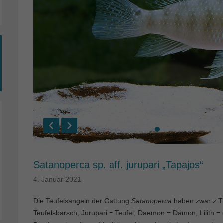
Satanoperca sp. aff. jurupari „Tapajos“
4. Januar 2021
Die Teufelsangeln der Gattung
Satanoperca
haben zwar z.T
Teufelsbarsch, Jurupari = Teufel, Daemon = Dämon, Lilith = 