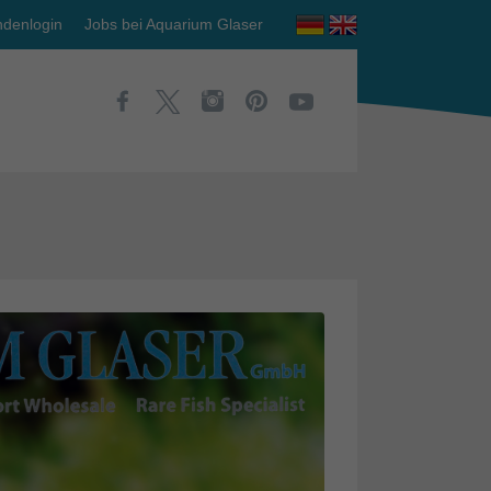
denlogin
Jobs bei Aquarium Glaser