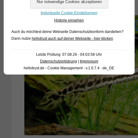
Individuelle Cookie-Einstellungen
Historie einsehen
Auch du möchtest deine Webseite Datenschutzkonform darstellen?
Dann nutze
hellotrust auch auf deiner Webseite - hier klicken
.
Letzte Prüfung: 07.08.26 - 04:03:58 Uhr
Datenschutzerklärung
|
Impressum
hellotrust.de - Cookie Management - v.1.0.7.4 - de_DE