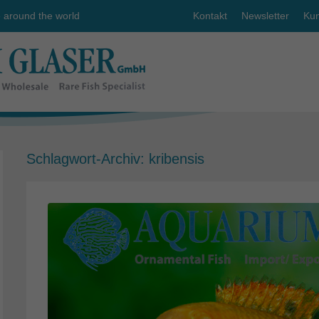
e around the world
Kontakt
Newsletter
Kun
Schlagwort-Archiv:
kribensis