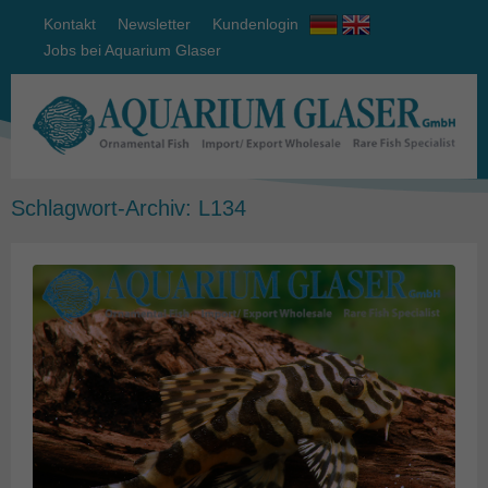
Kontakt
Newsletter
Kundenlogin
Jobs bei Aquarium Glaser
Schlagwort-Archiv:
L134