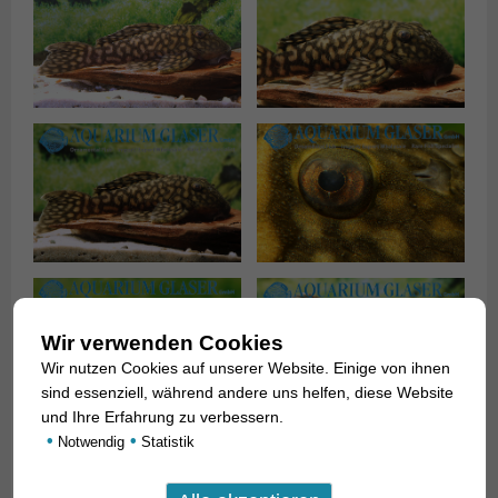
Wir verwenden Cookies
Wir nutzen Cookies auf unserer Website. Einige von ihnen
sind essenziell, während andere uns helfen, diese Website
und Ihre Erfahrung zu verbessern.
•
•
Notwendig
Statistik
Ein Kennzeichen für die früheren
Oligancistrus
-Arten ist die
große Rückenflosse, deshalb erscheint der von Seidel