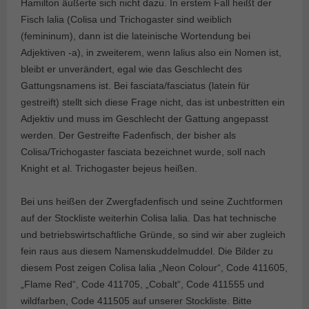
Hamilton äußerte sich nicht dazu. In erstem Fall heißt der
Fisch lalia (Colisa und Trichogaster sind weiblich
(femininum), dann ist die lateinische Wortendung bei
Adjektiven -a), in zweiterem, wenn lalius also ein Nomen ist,
bleibt er unverändert, egal wie das Geschlecht des
Gattungsnamens ist. Bei fasciata/fasciatus (latein für
gestreift) stellt sich diese Frage nicht, das ist unbestritten ein
Adjektiv und muss im Geschlecht der Gattung angepasst
werden. Der Gestreifte Fadenfisch, der bisher als
Colisa/Trichogaster fasciata bezeichnet wurde, soll nach
Knight et al. Trichogaster bejeus heißen.
Bei uns heißen der Zwergfadenfisch und seine Zuchtformen
auf der Stockliste weiterhin Colisa lalia. Das hat technische
und betriebswirtschaftliche Gründe, so sind wir aber zugleich
fein raus aus diesem Namenskuddelmuddel. Die Bilder zu
diesem Post zeigen Colisa lalia „Neon Colour“, Code 411605,
„Flame Red“, Code 411705, „Cobalt“, Code 411555 und
wildfarben, Code 411505 auf unserer Stockliste. Bitte