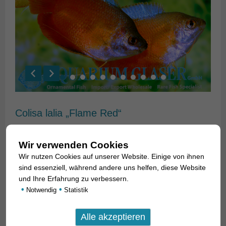
Colisa lalia „Flame Red“
18. Oktober 2021
Wir verwenden Cookies
Nur von wenigen Zuchtformen ist so gut bekannt, wann sie
Wir nutzen Cookies auf unserer Website. Einige von ihnen
entstanden, wie bei
Colisa lalia
„Flame Red“. Zeitgleich
sind essenziell, während andere uns helfen, diese Website
schmückten die Fische die Titelblätter aller aquaristischen
und Ihre Erfahrung zu verbessern.
Fachzeitschriften weltweit Anfang der 1980er Jahre, so
•
•
Notwendig
Statistik
sensationell fand man sie. Erzüchtet wurden die Tiere in der
Gegend von Lim Choa Kang in Singapur, einer damals
ländlichen Gegend, wo sich fünf Farmen vorwiegend mit der