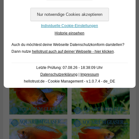
Zucht von Zwergfadenfischen befassten. Einer
wissenschaftlichen Studie aus dem Jahr 1985 zufolge,
wurden dort jährlich 8.000 bis 9.000 kg Zwergfadenfische der
Individuelle Cookie-Einstellungen
Zuchtformen Rot, Neon, Gold und Wild produziert, was
Historie einsehen
damals einem Großhandelswert zwischen 800.000 und
1.000.000 US$ entsprach. Im Vergleich: der teuerste
Auch du möchtest deine Webseite Datenschutzkonform darstellen?
Speisefisch, den man in solchen Zuchtteichen produzieren
Dann nutze
hellotrust auch auf deiner Webseite - hier klicken
.
kann, bringt gerade einmal 1% dieser Summe im
Großhandel.
Letzte Prüfung: 07.08.26 - 18:38:09 Uhr
Datenschutzerklärung
|
Impressum
hellotrust.de - Cookie Management - v.1.0.7.4 - de_DE