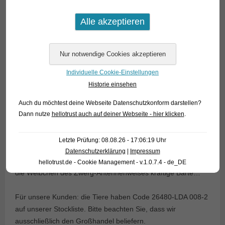
Individuelle Cookie-Einstellungen
Historie einsehen
Auch du möchtest deine Webseite Datenschutzkonform darstellen?
Dann nutze
hellotrust auch auf deiner Webseite - hier klicken
.
Die Geschlechter sind nicht ganz so einfach zu
Letzte Prüfung: 08.08.26 - 17:06:19 Uhr
unterscheiden wie bei anderen
Ancistrus
-Arten, denn genau
Datenschutzerklärung
|
Impressum
wie die Zwergen-Frauen in Tolkiens „Herr der Ringe“ tragen
hellotrust.de - Cookie Management - v.1.0.7.4 - de_DE
die Weibchen des Zwerg-Antennenwelses kräftige Bärte…
Für unsere Kunden: die Tiere haben Code 26480-LDA 008-2
auf unserer Stockliste. Bitte beachten Sie, dass wir
ausschließlich den Großhandel beliefern.