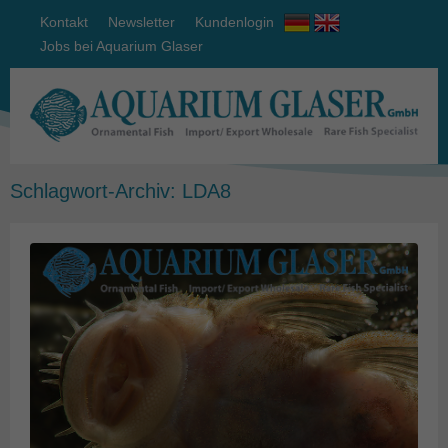
Kontakt
Newsletter
Kundenlogin
Jobs bei Aquarium Glaser
Schlagwort-Archiv:
LDA8