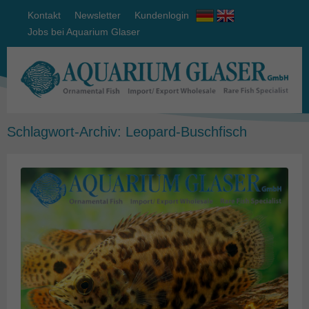
Kontakt
Newsletter
Kundenlogin
Jobs bei Aquarium Glaser
Schlagwort-Archiv:
Leopard-Buschfisch