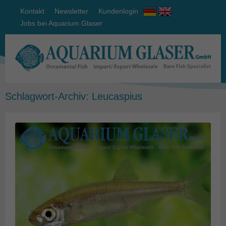
Kontakt
Newsletter
Kundenlogin
Jobs bei Aquarium Glaser
Schlagwort-Archiv:
Leucaspius