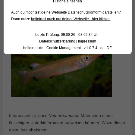
Historie einsehen
Auch du möchtest deine Webseite Datenschutzkonform darstellen?
Dann nutze
hellotrust auch auf deiner Webseite - hier klicken
.
Letzte Prüfung: 09.08.26 - 08:02:34 Uhr
Datenschutzerklärung
|
Impressum
hellotrust.de - Cookie Management - v.1.0.7.4 - de_DE
Interessant ist, dass
Nomorhamphus
-Männchen einen
fleischigen Unterkieferhaken aufweisen können. Wozu dieser
dient, ist unbekannt.