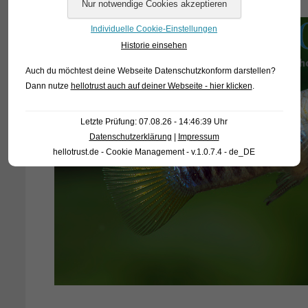
Individuelle Cookie-Einstellungen
Historie einsehen
Auch du möchtest deine Webseite Datenschutzkonform darstellen?
Dann nutze
hellotrust auch auf deiner Webseite - hier klicken
.
Letzte Prüfung: 07.08.26 - 14:46:39 Uhr
Datenschutzerklärung
|
Impressum
hellotrust.de - Cookie Management - v.1.0.7.4 - de_DE