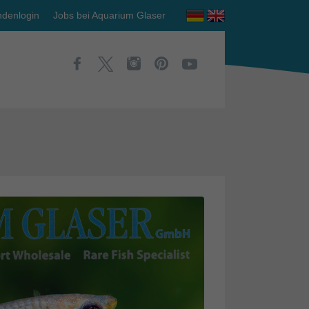
denlogin
Jobs bei Aquarium Glaser