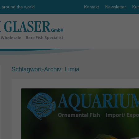
e around the world
Kontakt
Newsletter
Kun
Schlagwort-Archiv:
Limia