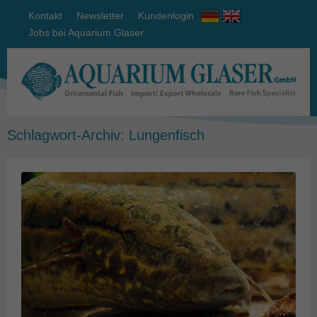
Kontakt
Newsletter
Kundenlogin
Jobs bei Aquarium Glaser
Schlagwort-Archiv:
Lungenfisch