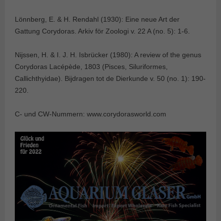
Lönnberg, E. & H. Rendahl (1930): Eine neue Art der
Gattung Corydoras. Arkiv för Zoologi v. 22 A (no. 5): 1-6.
Nijssen, H. & I. J. H. Isbrücker (1980): A review of the genus
Corydoras Lacépède, 1803 (Pisces, Siluriformes,
Callichthyidae). Bijdragen tot de Dierkunde v. 50 (no. 1): 190-
220.
C- und CW-Nummern: www.corydorasworld.com