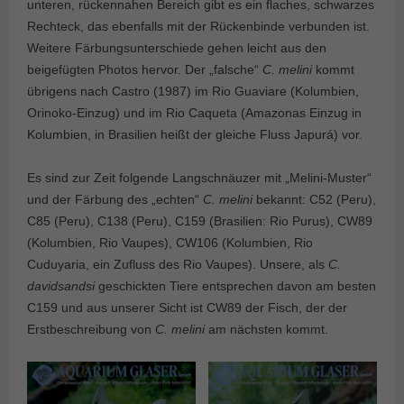
unteren, rückennahen Bereich gibt es ein flaches, schwarzes
Rechteck, das ebenfalls mit der Rückenbinde verbunden ist.
Weitere Färbungsunterschiede gehen leicht aus den
beigefügten Photos hervor. Der „falsche“
C. melini
kommt
übrigens nach Castro (1987) im Rio Guaviare (Kolumbien,
Orinoko-Einzug) und im Rio Caqueta (Amazonas Einzug in
Kolumbien, in Brasilien heißt der gleiche Fluss Japurá) vor.
Es sind zur Zeit folgende Langschnäuzer mit „Melini-Muster“
und der Färbung des „echten“
C. melini
bekannt: C52 (Peru),
C85 (Peru), C138 (Peru), C159 (Brasilien: Rio Purus), CW89
(Kolumbien, Rio Vaupes), CW106 (Kolumbien, Rio
Cuduyaria, ein Zufluss des Rio Vaupes). Unsere, als
C.
davidsandsi
geschickten Tiere entsprechen davon am besten
C159 und aus unserer Sicht ist CW89 der Fisch, der der
Erstbeschreibung von
C. melini
am nächsten kommt.