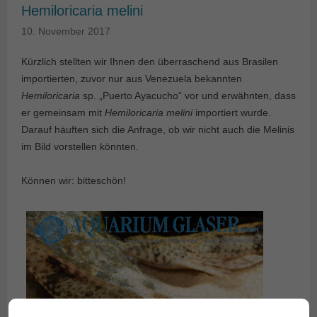
Hemiloricaria melini
10. November 2017
Kürzlich stellten wir Ihnen den überraschend aus Brasilen
importierten, zuvor nur aus Venezuela bekannten
Hemiloricaria
sp. „Puerto Ayacucho“ vor und erwähnten, dass
er gemeinsam mit
Hemiloricaria melini
importiert wurde.
Darauf häuften sich die Anfrage, ob wir nicht auch die Melinis
im Bild vorstellen könnten.
Können wir: bitteschön!