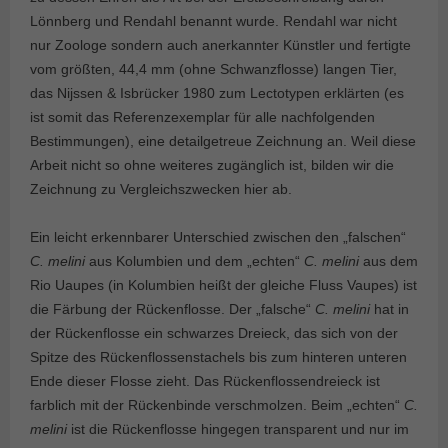
Lönnberg und Rendahl benannt wurde. Rendahl war nicht
nur Zoologe sondern auch anerkannter Künstler und fertigte
vom größten, 44,4 mm (ohne Schwanzflosse) langen Tier,
das Nijssen & Isbrücker 1980 zum Lectotypen erklärten (es
ist somit das Referenzexemplar für alle nachfolgenden
Bestimmungen), eine detailgetreue Zeichnung an. Weil diese
Arbeit nicht so ohne weiteres zugänglich ist, bilden wir die
Zeichnung zu Vergleichszwecken hier ab.
Ein leicht erkennbarer Unterschied zwischen den „falschen“
C. melini
aus Kolumbien und dem „echten“
C. melini
aus dem
Rio Uaupes (in Kolumbien heißt der gleiche Fluss Vaupes) ist
die Färbung der Rückenflosse. Der „falsche“
C. melini
hat in
der Rückenflosse ein schwarzes Dreieck, das sich von der
Spitze des Rückenflossenstachels bis zum hinteren unteren
Ende dieser Flosse zieht. Das Rückenflossendreieck ist
farblich mit der Rückenbinde verschmolzen. Beim „echten“
C.
melini
ist die Rückenflosse hingegen transparent und nur im