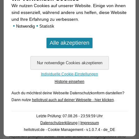
Wir nutzen Cookies auf unserer Website. Einige von ihnen
sind essenziell, während andere uns helfen, diese Website
und Ihre Erfahrung zu verbessern.
Mugilogobius mertoni
wird ungefähr 6 cm lang, Männchen
•
•
Notwendig
Statistik
werden größer als die Weibchen. Sie leben sehr häufig in
Brackwasser und können sogar im Meer gefunden werden,
doch gibt es auch Nachweise aus reinem Süßwasser. Es
handelt sich also um eine euryhaline Art, die mit sehr
unterschiedlichem Salzgehalt gut klarkommt. Wichtig ist bei
solchen Fischen im Aquarium, dass der pH-Wert nicht zu
Individuelle Cookie-Einstellungen
niedrig ist, meist zeigen sie bei pH-Werten unter 8
Historie einsehen
Unwohlsein. Das gesamte Verbreitungsgebiet umfasst den
indo-pazifischen Raum von Südafrika und den Seychellen bis
Auch du möchtest deine Webseite Datenschutzkonform darstellen?
nach Japan, Pakistan, den indo-malaiischen Archipel, Neu
Dann nutze
hellotrust auch auf deiner Webseite - hier klicken
.
Guinea, Neu-Kaledonien, Vanatu, Australien bis zu den
Santa-Cruz-Inseln. Unsere Tiere stammen aus Indonesien.
Letzte Prüfung: 07.08.26 - 23:59:59 Uhr
Datenschutzerklärung
|
Impressum
Es sind sehr attraktive Fische, die man in versteckreichen
hellotrust.de - Cookie Management - v.1.0.7.4 - de_DE
Aquarien pflegen sollte. Wie bei anderen
Mugilogobius
sind