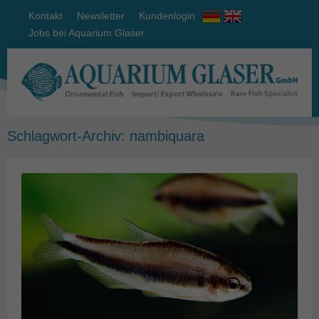
Kontakt
Newsletter
Kundenlogin
Jobs bei Aquarium Glaser
Schlagwort-Archiv:
nambiquara