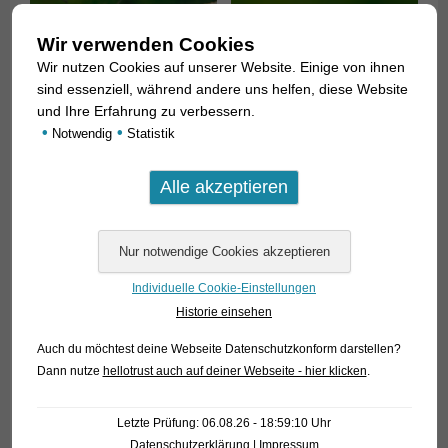
Wir verwenden Cookies
Wir nutzen Cookies auf unserer Website. Einige von ihnen
sind essenziell, während andere uns helfen, diese Website
und Ihre Erfahrung zu verbessern.
•
•
Notwendig
Statistik
Individuelle Cookie-Einstellungen
Historie einsehen
In Aufsammlungen aus der Natur waren bislang keine
Exemplare über 3 cm Länge (ohne Schwanzflosse
Auch du möchtest deine Webseite Datenschutzkonform darstellen?
gemessen). Artcharakteristisch ist die zugespitzte,
Dann nutze
hellotrust auch auf deiner Webseite - hier klicken
.
ausgezogene Rückenflosse der Männchen, die angelegt fast
bis zur Fettflosse reicht.
Letzte Prüfung: 06.08.26 - 18:59:10 Uhr
Datenschutzerklärung
|
Impressum