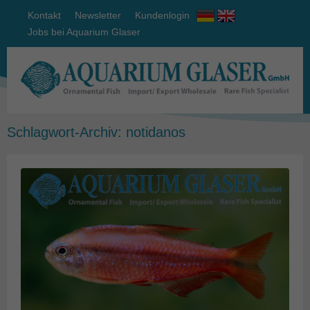
Kontakt
Newsletter
Kundenlogin
Jobs bei Aquarium Glaser
Schlagwort-Archiv:
notidanos