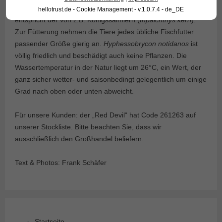
Die Pflege der leider noch recht teuren Fische ist leicht und
hellotrust.de - Cookie Management - v.1.0.7.4 - de_DE
entspricht der von z.B. Königssalmlern (
Inpaichthys kerri
).
Zur Fütterung nehmen die Tiere jedes übliche Fischfutter
passender Größe gierig an.
Hyphessobrycon notidanos
ist
völlig friedlich und beschädigt auch keine Pflanzen. Die
Wassertemperatur in der Natur liegt um 26°C, ein Wert, der
ganz sicher wetter- und saisonbedingt gelegentlich um einige
Grad nach oben oder unten abweicht.
Für unsere Kunden: der „Red Devil“ hat Code 261263 auf
unserer Stockliste. Bitte beachten Sie, dass wir
ausschließlich den Großhandel beliefern.
Text & Photos: Frank Schäfer
Startseite