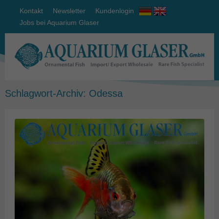
Kontakt
Newsletter
Kundenlogin
Jobs bei Aquarium Glaser
Schlagwort-Archiv:
Odessa