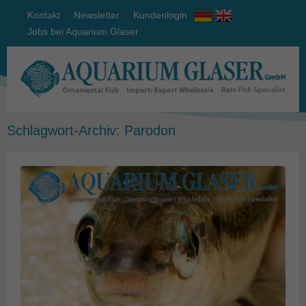
Kontakt
Newsletter
Kundenlogin
Jobs bei Aquarium Glaser
Schlagwort-Archiv:
Parodon