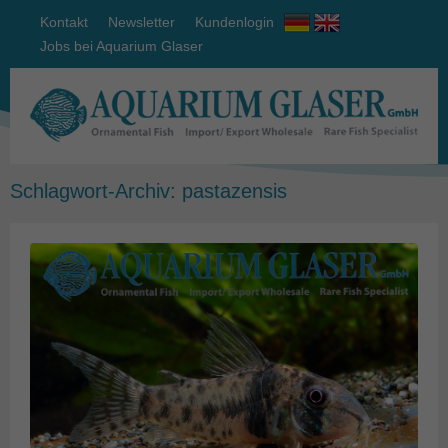
Kontakt
Newsletter
Kundenlogin
Jobs bei Aquarium Glaser
Schlagwort-Archiv:
pastazensis