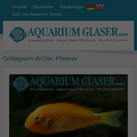
Kontakt
Newsletter
Kundenlogin
Jobs bei Aquarium Glaser
Schlagwort-Archiv:
Phoenix