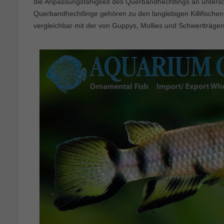
die Anpassungsfähigkeit des Querbandhechtlings an unter
Querbandhechtlinge gehören zu den langlebigen Killifischen
vergleichbar mit der von Guppys, Mollies und Schwertträger