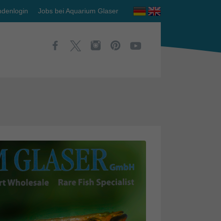
denlogin
Jobs bei Aquarium Glaser