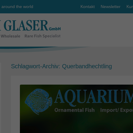
e around the world
Kontakt
Newsletter
Kun
Schlagwort-Archiv:
Querbandhechtling