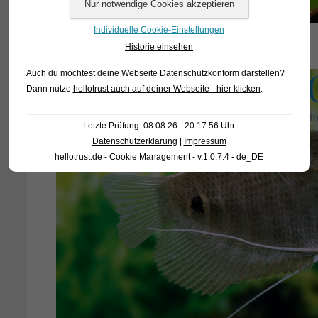
Individuelle Cookie-Einstellungen
Historie einsehen
Auch du möchtest deine Webseite Datenschutzkonform darstellen?
Dann nutze
hellotrust auch auf deiner Webseite - hier klicken
.
Letzte Prüfung: 08.08.26 - 20:17:56 Uhr
Datenschutzerklärung
|
Impressum
hellotrust.de - Cookie Management - v.1.0.7.4 - de_DE