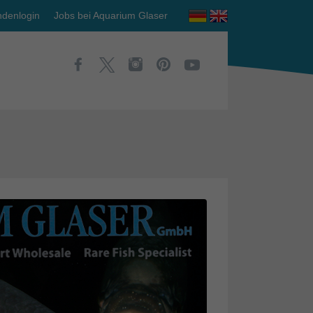
denlogin
Jobs bei Aquarium Glaser