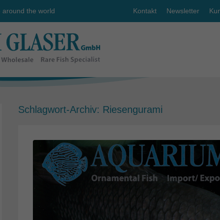
e around the world
Kontakt
Newsletter
Kun
Schlagwort-Archiv:
Riesengurami