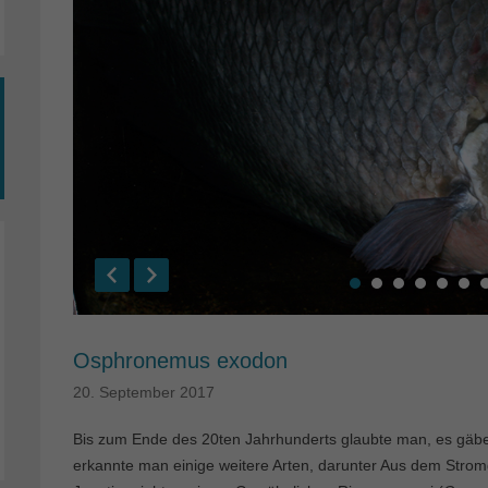
Osphronemus exodon
20. September 2017
Bis zum Ende des 20ten Jahrhunderts glaubte man, es gäbe
erkannte man einige weitere Arten, darunter Aus dem Str