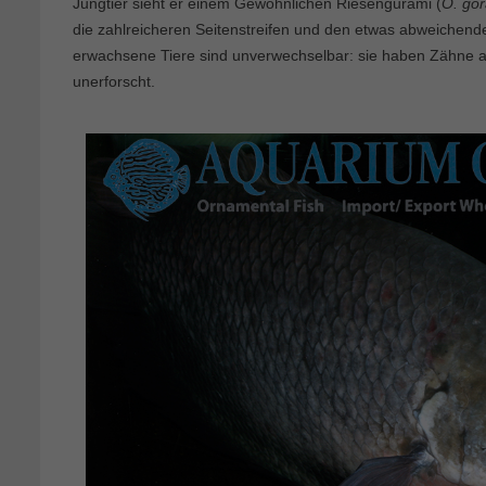
Jungtier sieht er einem Gewöhnlichen Riesengurami (
O. go
die zahlreicheren Seitenstreifen und den etwas abweichen
erwachsene Tiere sind unverwechselbar: sie haben Zähne au
unerforscht.