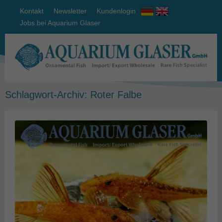
Kontakt
Newsletter
Kundenlogin
Jobs bei Aquarium Glaser
Schlagwort-Archiv:
Roter Falbe