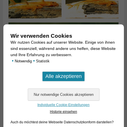
Wir verwenden Cookies
Wir nutzen Cookies auf unserer Website. Einige von ihnen
sind essenziell, während andere uns helfen, diese Website
und Ihre Erfahrung zu verbessern.
•
•
Notwendig
Statistik
Kurt konnte, es dauerte aber seine Zeit. Wie er schon vorher
Individuelle Cookie-Einstellungen
geahnt hatte, brauchte es vier Generationen, um einen
Historie einsehen
erbfesten, roten Stamm zu erhalten. Diese F4 können wir
Auch du möchtest deine Webseite Datenschutzkonform darstellen?
jetzt anbieten.