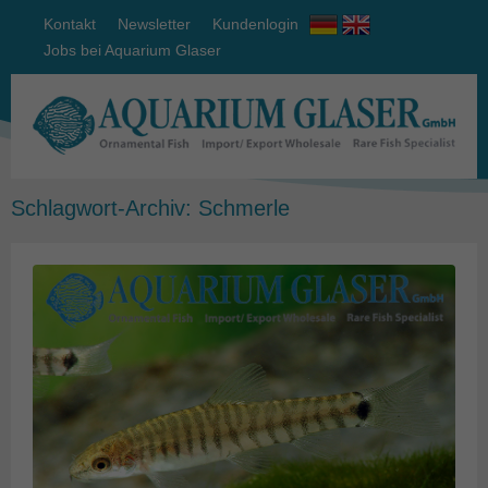
Kontakt
Newsletter
Kundenlogin
Jobs bei Aquarium Glaser
Schlagwort-Archiv:
Schmerle