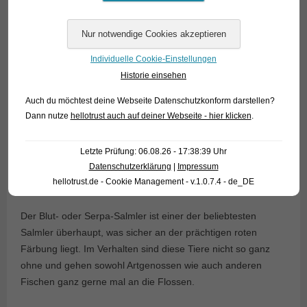
Individuelle Cookie-Einstellungen
Historie einsehen
Auch du möchtest deine Webseite Datenschutzkonform darstellen?
Dann nutze
hellotrust auch auf deiner Webseite - hier klicken
.
Letzte Prüfung: 06.08.26 - 17:38:39 Uhr
Hyphessobrycon eques wild
Datenschutzerklärung
|
Impressum
hellotrust.de - Cookie Management - v.1.0.7.4 - de_DE
14. Juli 2017
Der Blut- oder Serpa-Salmler ist einer der beliebtesten
Salmler überhaupt, was sicher an der prächtigen roten
Färbung liegt. Im Verhalten sind diese Tiere nicht so ganz
ohne und gehen sowohl Artgenossen wie auch anderen
Fischen ganz gerne mal an die Flossen.