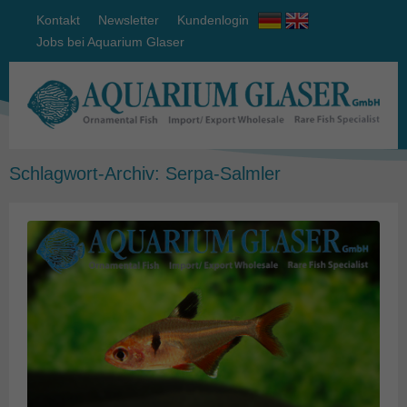
Kontakt
Newsletter
Kundenlogin
Jobs bei Aquarium Glaser
Schlagwort-Archiv:
Serpa-Salmler