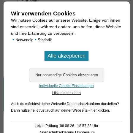
Startseite
Wir über uns
Wir verwenden Cookies
Wir nutzen Cookies auf unserer Website. Einige von ihnen
Fische gesucht
sind essenziell, während andere uns helfen, diese Website
und Ihre Erfahrung zu verbessern.
Leistungen
•
•
Notwendig
Statistik
Anfahrt
Fischarchiv
Wonach suchen Sie?
Individuelle Cookie-Einstellungen
Historie einsehen
Suchen
Auch du möchtest deine Webseite Datenschutzkonform darstellen?
nach:
Dann nutze
hellotrust auch auf deiner Webseite - hier klicken
.
Letzte Prüfung: 08.08.26 - 18:57:22 Uhr
Wir nehmen den Datenschutz ernst!
Datenschutzerklärung
|
Impressum