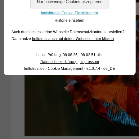
Individuelle Cookie-Einstellungen
Historie einsehen
Auch du möchtest deine Webseite Datenschutzkonform darstellen?
Dann nutze
hellotrust auch auf deiner Webseite - hier klicken
.
Letzte Prüfung: 08.08.26 - 08:02:51 Uhr
Datenschutzerklärung
|
Impressum
hellotrust.de - Cookie Management - v.1.0.7.4 - de_DE