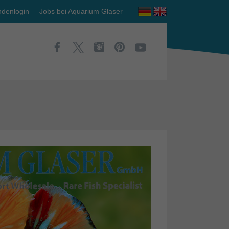
denlogin
Jobs bei Aquarium Glaser