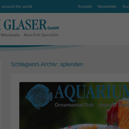
e around the world
Kontakt
Newsletter
Kun
Schlagwort-Archiv:
splenden