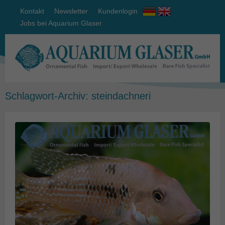
Kontakt
Newsletter
Kundenlogin
Jobs bei Aquarium Glaser
Schlagwort-Archiv:
steindachneri