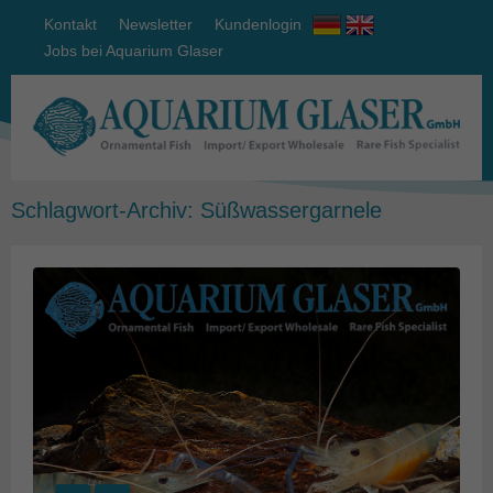
Kontakt
Newsletter
Kundenlogin
Jobs bei Aquarium Glaser
Schlagwort-Archiv:
Süßwassergarnele