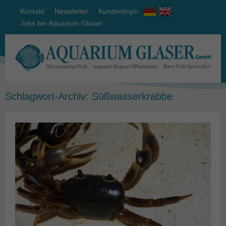
Kontakt
Newsletter
Kundenlogin
Jobs bei Aquarium Glaser
Schlagwort-Archiv:
Süßwasserkrabbe