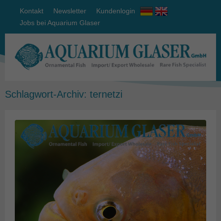
Kontakt
Newsletter
Kundenlogin
Jobs bei Aquarium Glaser
Schlagwort-Archiv:
ternetzi