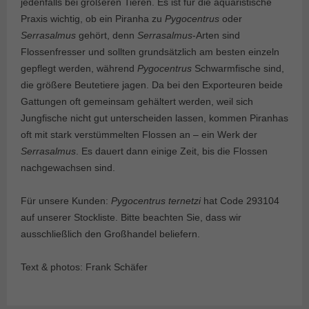
jedenfalls bei größeren Tieren. Es ist für die aquaristische
Praxis wichtig, ob ein Piranha zu
Pygocentrus
oder
Serrasalmus
gehört, denn
Serrasalmus
-Arten sind
Flossenfresser und sollten grundsätzlich am besten einzeln
gepflegt werden, während
Pygocentrus
Schwarmfische sind,
die größere Beutetiere jagen. Da bei den Exporteuren beide
Gattungen oft gemeinsam gehältert werden, weil sich
Jungfische nicht gut unterscheiden lassen, kommen Piranhas
oft mit stark verstümmelten Flossen an – ein Werk der
Serrasalmus
. Es dauert dann einige Zeit, bis die Flossen
nachgewachsen sind.
Für unsere Kunden:
Pygocentrus ternetzi
hat Code 293104
auf unserer Stockliste. Bitte beachten Sie, dass wir
ausschließlich den Großhandel beliefern.
Text & photos: Frank Schäfer