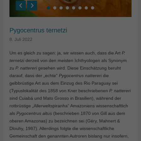
Pygocentrus ternetzi
8. Juli 2022
Um es gleich zu sagen: ja, wir wissen auch, dass die Art
P.
ternetzi
derzeit von den meisten Ichthyologen als Synonym
zu
P. nattereri
gesehen wird. Diese Einschätzung beruht
darauf, dass der „echte“
Pygocentrus nattereri
die
gelbbrüstige Art aus dem Einzug des Rio Paraguay sei
(Typuslokalität des 1858 von Kner beschriebenen
P. nattereri
sind Cuiabá und Mato Grosso in Brasilien), während der
rotbrüstige „Allerweltspiranha“ Amazoniens wissenschaftlich
als
Pygocentrus altus
(beschrieben 1870 von Gill aus dem
oberen Amazonas) zu bezeichnen sei (Géry, Mahnert &
Dlouhy, 1987). Allerdings folgte die wissenschaftliche
Gemeinschaft den genannten Autroren bislang nur insofern,