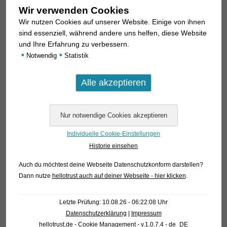
Brasilien, Französisch Guyana, Guiana, Surinam und
Wir verwenden Cookies
Venezuela. Wissenschaftlich beschrieben wurde die Art 1949
Wir nutzen Cookies auf unserer Website. Einige von ihnen
aus Venezuela. Und von dort haben wir ihn jetzt wieder
sind essenziell, während andere uns helfen, diese Website
einmal importieren können.
und Ihre Erfahrung zu verbessern.
•
•
Notwendig
Statistik
Dieser schöne Fisch kann als eine der friedfertigsten Arten
der Kopfsteher gelten. Zudem bleibt
A. ternetzi
deutlich
kleiner als
A. anostomus
: während letzterer bis zu 16 cm
Länge erreicht, ist
A. ternetzi
mit 12 cm ausgewachsen.
Individuelle Cookie-Einstellungen
Historie einsehen
Auch du möchtest deine Webseite Datenschutzkonform darstellen?
Dann nutze
hellotrust auch auf deiner Webseite - hier klicken
.
Letzte Prüfung: 10.08.26 - 06:22:08 Uhr
Datenschutzerklärung
|
Impressum
hellotrust.de - Cookie Management - v.1.0.7.4 - de_DE