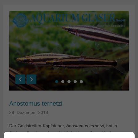
Anostomus ternetzi
28. Dezember 2018
Der Goldstreifen-Kopfsteher,
Anostomus ternetzi
, hat in
Südamerika eine sehr weite Verbreitung. Gemeldet ist er aus