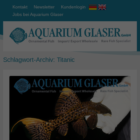
Kontakt
Newsletter
Kundenlogin
Jobs bei Aquarium Glaser
Schlagwort-Archiv:
Titanic