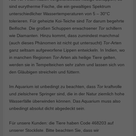
sind eurytherme Fische, die ein gewaltiges Spektrum
unterschiedlicher Wassertemperaturen von 5 – 30°C
tolerieren. Für geheizte Koi-Teiche sind
Tor
darum begehrte
Beifische. Die großen Schuppen erwachsener
Tor
schillern
wie Diamanten. Hinzu kommt, dass zumindest manchmal
(auch dieses Phänomen ist nicht gut untersucht)
Tor
-Arten
ganz seltsam aufgeworfene Lippen entwickeln. In Indien, wo
in manchen Regionen
Tor
-Arten als heilige Tiere gelten,
werden sie in Tempelteichen sehr zahm und lassen sich von
den Gläubigen streicheln und füttern.
Im Aquarium ist unbedingt zu beachten, dass
Tor
kraftvolle
und zielsichere Springer sind, die in der Natur ziemlich hohe
Wasserfälle überwinden können. Das Aquarium muss also
unbedingt absolut dicht abgedeckt sein.
Für unsere Kunden: die Tiere haben Code 468203 auf
unserer Stockliste. Bitte beachten Sie, dass wir