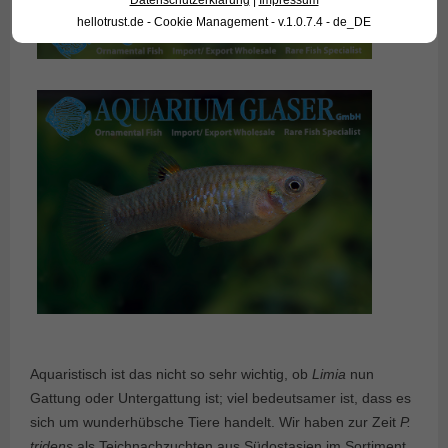
Datenschutzerklärung
|
Impressum
hellotrust.de - Cookie Management - v.1.0.7.4 - de_DE
Aquaristisch ist das nicht so sehr wichtig, ob
Limia
nun
Gattung oder Untergattung ist; viel bedeutsamer ist, dass es
sich um wunderhübsche Tiere handelt. Wir haben zur Zeit
P.
tridens
als Teichnachzuchten aus Südostasien im Sortiment.